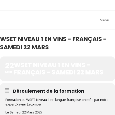
Skip
to
content
Menu
WSET NIVEAU 1 EN VINS - FRANÇAIS -
SAMEDI 22 MARS
22
WSET NIVEAU 1 EN VINS -
FRANÇAIS - SAMEDI 22 MARS
MAR
Déroulement de la formation
Formation au WSET Niveau 1 en langue française animée par notre
expert Xavier Lacombe
Le Samedi 22 Mars 2025