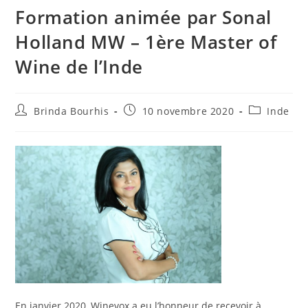
Formation animée par Sonal
Holland MW – 1ère Master of
Wine de l’Inde
Auteur/autrice
Publication
Post
Brinda Bourhis
10 novembre 2020
Inde
de
publiée :
category:
la
publication :
En janvier 2020, Winevox a eu l’honneur de recevoir à