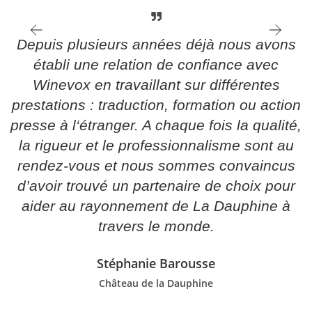
plan professionnel. Elles me permettent
d’ouvrir mon champ de vison, de réflexion et
d’échanger aussi avec les autres châteaux
présents. Les interlocuteurs sont en général
de haut vol ! (Séverine a suivi nos journées
de formation animées par Eric Asimov,
Debra Meiburg, Fiona Beckett)
Séverine Bonnie
Château Malartic Lagravière