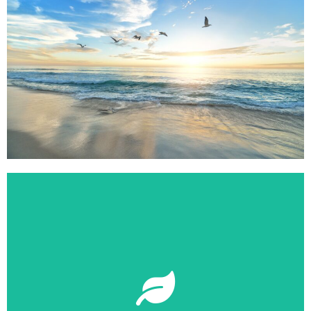
Notre site Bilan Carbone
Bourhis
responsable Référente développement durable : Brinda
Nous travaillons avec un hébergeur de site labellisé eco-
climatisation)
l'énergie utilisée (limite imposée pour le chauffage et la
Dans les salles de cours, nous veillons à faire attention à
permet à nos formateurs d’optimiser leur déplacements.
Les formations WSET sont en journées entières, ce qui
Le pack d’étude WSET est imprimé sur du papier recyclé
usage dans des bornes spécifiques