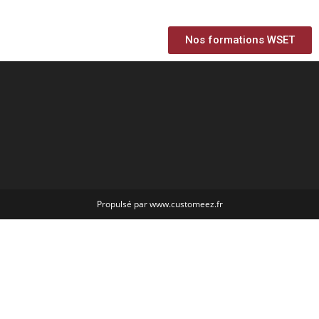
Nos formations WSET
Propulsé par www.customeez.fr
En continuant à utiliser le site, vous acceptez l’utilisation des
Accepter
cookies.
Plus d’informations