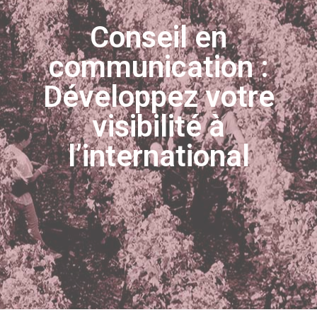
Conseil en
communication :
Développez votre
visibilité à
l’international