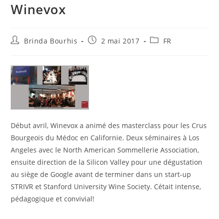
Winevox
Auteur/autrice
Publication
Post
Brinda Bourhis
2 mai 2017
FR
de
publiée :
category:
la
publication :
Début avril, Winevox a animé des masterclass pour les Crus
Bourgeois du Médoc en Californie. Deux séminaires à Los
Angeles avec le North American Sommellerie Association,
ensuite direction de la Silicon Valley pour une dégustation
au siège de Google avant de terminer dans un start-up
STRIVR et Stanford University Wine Society. Cétait intense,
pédagogique et convivial!