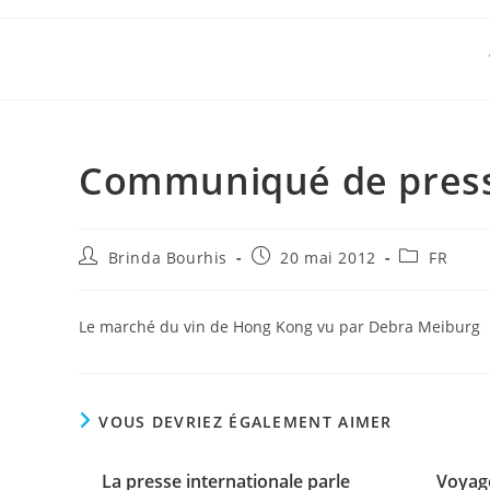
Skip
to
content
Communiqué de pres
Auteur/autrice
Publication
Post
Brinda Bourhis
20 mai 2012
FR
de
publiée :
category:
la
publication :
Le marché du vin de Hong Kong vu par Debra Meiburg
VOUS DEVRIEZ ÉGALEMENT AIMER
La presse internationale parle
Voyag