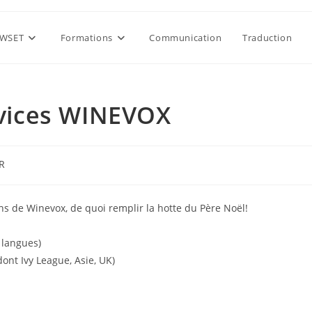
WSET
Formations
Communication
Traduction
ervices WINEVOX
R
ory:
ons de Winevox, de quoi remplir la hotte du Père Noël!
s langues)
ont Ivy League, Asie, UK)