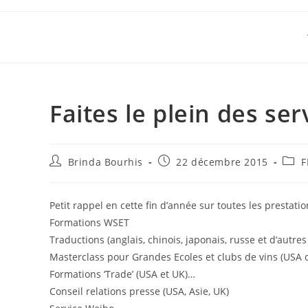
Skip
to
content
Faites le plein des s
Auteur/autrice
Publication
Post
Brinda Bourhis
22 décembre 2015
F
de
publiée :
categ
la
publication :
Petit rappel en cette fin d’année sur toutes les prestati
Formations WSET
Traductions (anglais, chinois, japonais, russe et d’autre
Masterclass pour Grandes Ecoles et clubs de vins (USA d
Formations ‘Trade’ (USA et UK)…
Conseil relations presse (USA, Asie, UK)