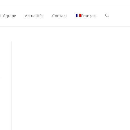
Toggle
L’équipe
Actualités
Contact
Français
website
search