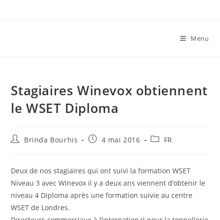
Skip
to
content
Menu
Stagiaires Winevox obtiennent
le WSET Diploma
Auteur/autrice
Publication
Post
Brinda Bourhis
4 mai 2016
FR
de
publiée :
category:
la
publication :
Deux de nos stagiaires qui ont suivi la formation WSET
Niveau 3 avec Winevox il y a deux ans viennent d’obtenir le
niveau 4 Diploma après une formation suivie au centre
WSET de Londres.
Directeurs commerciaux à l’international pour la tonnellerie