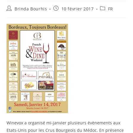
Auteur/autrice
Publication
Post
Brinda Bourhis
10 février 2017
FR
de
publiée :
category:
la
publication :
Winevox a organisé mi-janvier plusieurs évènements aux
Etats-Unis pour les Crus Bourgeois du Médoc. En présence