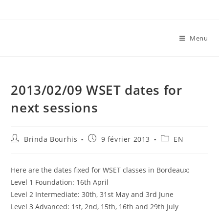
Skip
to
content
Menu
2013/02/09 WSET dates for
next sessions
Auteur/autrice
Publication
Post
Brinda Bourhis
9 février 2013
EN
de
publiée :
category:
la
publication :
Here are the dates fixed for WSET classes in Bordeaux:
Level 1 Foundation: 16th April
Level 2 Intermediate: 30th, 31st May and 3rd June
Level 3 Advanced: 1st, 2nd, 15th, 16th and 29th July