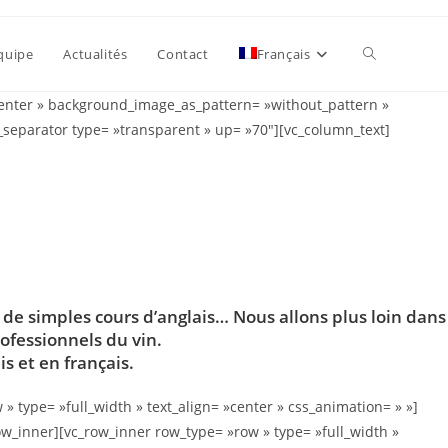
quipe
Actualités
Contact
Français
»center » background_image_as_pattern= »without_pattern »
vc_separator type= »transparent » up= »70″][vc_column_text]
s de simples cours d’anglais… Nous allons plus loin dans
ofessionnels du vin.
s et en français.
 type= »full_width » text_align= »center » css_animation= » »]
ow_inner][vc_row_inner row_type= »row » type= »full_width »