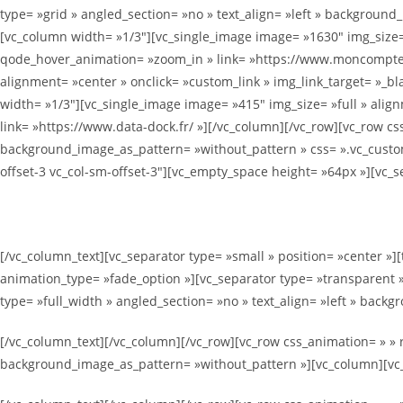
type= »grid » angled_section= »no » text_align= »left » backgroun
[vc_column width= »1/3″][vc_single_image image= »1630″ img_size= 
qode_hover_animation= »zoom_in » link= »https://www.moncomptefo
alignment= »center » onclick= »custom_link » img_link_target= »_b
width= »1/3″][vc_single_image image= »415″ img_size= »full » alig
link= »https://www.data-dock.fr/ »][/vc_column][/vc_row][vc_row cs
background_image_as_pattern= »without_pattern » css= ».vc_custom_
offset-3 vc_col-sm-offset-3″][vc_empty_space height= »64px »][vc_
[/vc_column_text][vc_separator type= »small » position= »center »]
animation_type= »fade_option »][vc_separator type= »transparent 
type= »full_width » angled_section= »no » text_align= »left » bac
[/vc_column_text][/vc_column][/vc_row][vc_row css_animation= » » r
background_image_as_pattern= »without_pattern »][vc_column][vc