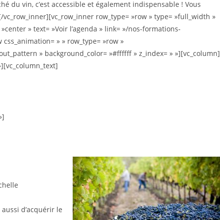
ché du vin, c’est accessible et également indispensable ! Vous
[/vc_row_inner][vc_row_inner row_type= »row » type= »full_width »
»center » text= »Voir l’agenda » link= »/nos-formations-
 css_animation= » » row_type= »row »
ut_pattern » background_color= »#ffffff » z_index= » »][vc_column]
»][vc_column_text]
»]
chelle
 aussi d’acquérir le