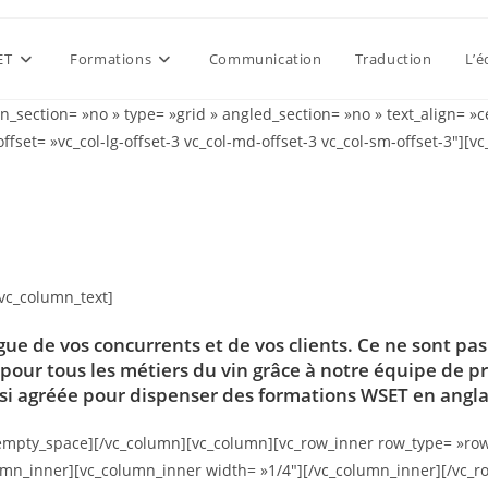
ET
Formations
Communication
Traduction
L’é
n_section= »no » type= »grid » angled_section= »no » text_align= 
ffset= »vc_col-lg-offset-3 vc_col-md-offset-3 vc_col-sm-offset-3″][
[vc_column_text]
ngue de vos concurrents et de vos clients. Ce ne sont pa
 pour tous les métiers du vin grâce à notre équipe de pr
si agréée pour dispenser des
formations WSET
en anglai
empty_space][/vc_column][vc_column][vc_row_inner row_type= »row »
olumn_inner][vc_column_inner width= »1/4″][/vc_column_inner][/vc_r