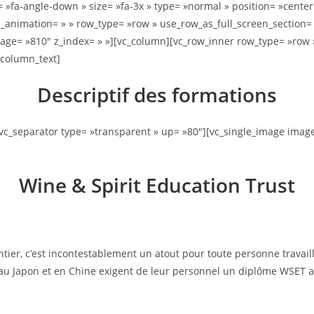
= »fa-angle-down » size= »fa-3x » type= »normal » position= »center
animation= » » row_type= »row » use_row_as_full_screen_section= »n
= »810″ z_index= » »][vc_column][vc_row_inner row_type= »row » ty
_column_text]
Descriptif des formations
[vc_separator type= »transparent » up= »80″][vc_single_image image
Wine & Spirit Education Trust
r, c’est incontestablement un atout pour toute personne travailla
s, au Japon et en Chine exigent de leur personnel un diplôme WSET