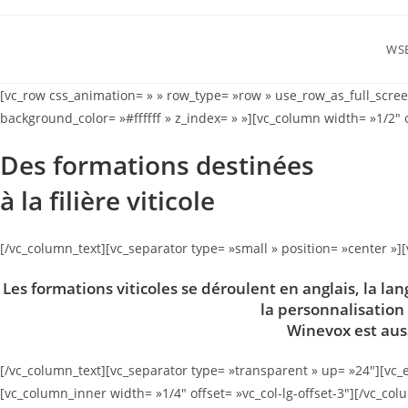
WS
[vc_row css_animation= » » row_type= »row » use_row_as_full_scree
background_color= »#ffffff » z_index= » »][vc_column width= »1/2″ o
Des formations destinées
à la filière viticole
[/vc_column_text][vc_separator type= »small » position= »center »]
Les formations viticoles se déroulent en anglais, la la
la personnalisation
Winevox est aus
[/vc_column_text][vc_separator type= »transparent » up= »24″][vc_
[vc_column_inner width= »1/4″ offset= »vc_col-lg-offset-3″][/vc_c