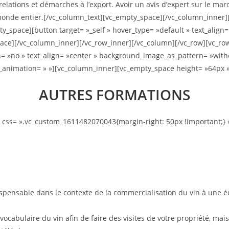
elations et démarches à l’export. Avoir un avis d’expert sur le mar
u monde entier.[/vc_column_text][vc_empty_space][/vc_column_inner]
_space][button target= »_self » hover_type= »default » text_align= 
ce][/vc_column_inner][/vc_row_inner][/vc_column][/vc_row][vc_row
n= »no » text_align= »center » background_image_as_pattern= »witho
css_animation= » »][vc_column_inner][vc_empty_space height= »64px 
AUTRES FORMATIONS
 css= ».vc_custom_1611482070043{margin-right: 50px !important;} 
ispensable dans le contexte de la commercialisation du vin à une é
ocabulaire du vin afin de faire des visites de votre propriété, mais