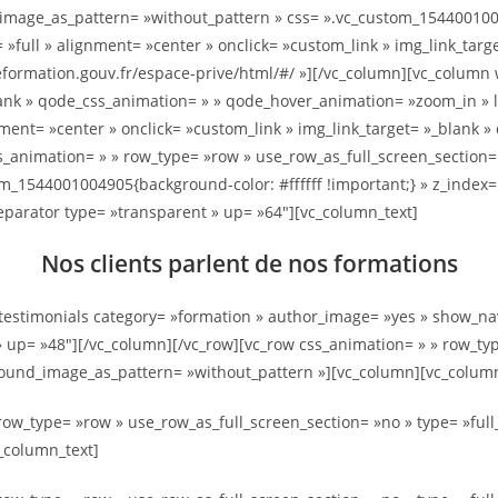
d_image_as_pattern= »without_pattern » css= ».vc_custom_1544001004
»full » alignment= »center » onclick= »custom_link » img_link_targ
rmation.gouv.fr/espace-prive/html/#/ »][/vc_column][vc_column wi
lank » qode_css_animation= » » qode_hover_animation= »zoom_in » l
nment= »center » onclick= »custom_link » img_link_target= »_blank
s_animation= » » row_type= »row » use_row_as_full_screen_section= »
1544001004905{background-color: #ffffff !important;} » z_index= » 
separator type= »transparent » up= »64″][vc_column_text]
Nos clients parlent de nos formations
[testimonials category= »formation » author_image= »yes » show_nav
» up= »48″][/vc_column][/vc_row][vc_row css_animation= » » row_ty
kground_image_as_pattern= »without_pattern »][vc_column][vc_column
ow_type= »row » use_row_as_full_screen_section= »no » type= »full_w
_column_text]