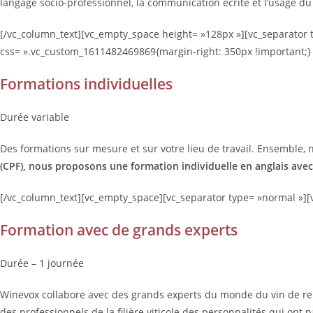
langage socio-professionnel, la communication écrite et l’usage du
[/vc_column_text][vc_empty_space height= »128px »][vc_separator 
css= ».vc_custom_1611482469869{margin-right: 350px !important;} 
Formations individuelles
Durée variable
Des formations sur mesure et sur votre lieu de travail. Ensemble,
(CPF), nous proposons une formation individuelle en anglais avec
[/vc_column_text][vc_empty_space][vc_separator type= »normal »][
Formation avec de grands experts
Durée – 1 journée
Winevox collabore avec des grands experts du monde du vin de r
des professionnels de la filière viticole des personnalités qui ont