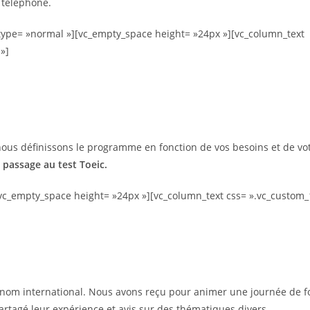
 téléphone.
type= »normal »][vc_empty_space height= »24px »][vc_column_text
»]
 nous définissons le programme en fonction de vos besoins et de vo
 passage au test Toeic.
vc_empty_space height= »24px »][vc_column_text css= ».vc_custom_
enom international. Nous avons reçu pour animer une journée de 
 partagé leur expérience et avis sur des thématiques divers.