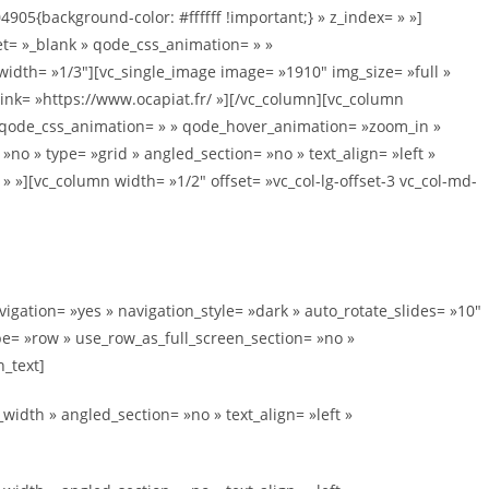
905{background-color: #ffffff !important;} » z_index= » »]
et= »_blank » qode_css_animation= » »
dth= »1/3″][vc_single_image image= »1910″ img_size= »full »
ink= »https://www.ocapiat.fr/ »][/vc_column][vc_column
 » qode_css_animation= » » qode_hover_animation= »zoom_in »
no » type= »grid » angled_section= »no » text_align= »left »
»][vc_column width= »1/2″ offset= »vc_col-lg-offset-3 vc_col-md-
igation= »yes » navigation_style= »dark » auto_rotate_slides= »10″
pe= »row » use_row_as_full_screen_section= »no »
_text]
idth » angled_section= »no » text_align= »left »