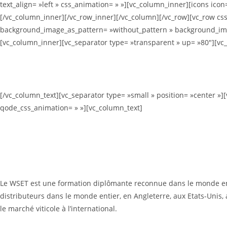
text_align= »left » css_animation= » »][vc_column_inner][icons icon
[/vc_column_inner][/vc_row_inner][/vc_column][/vc_row][vc_row css_
background_image_as_pattern= »without_pattern » background_image
[vc_column_inner][vc_separator type= »transparent » up= »80″][vc
[/vc_column_text][vc_separator type= »small » position= »center »]
qode_css_animation= » »][vc_column_text]
Le WSET est une formation diplômante reconnue dans le monde entie
distributeurs dans le monde entier, en Angleterre, aux Etats-Uni
le marché viticole à l’international.