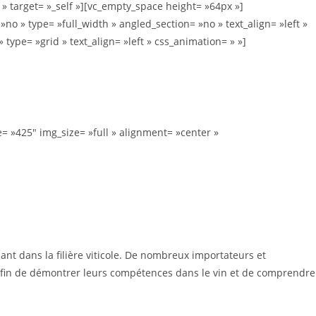
 » target= »_self »][vc_empty_space height= »64px »]
o » type= »full_width » angled_section= »no » text_align= »left »
pe= »grid » text_align= »left » css_animation= » »]
= »425″ img_size= »full » alignment= »center »
nt dans la filière viticole. De nombreux importateurs et
 afin de démontrer leurs compétences dans le vin et de comprendre