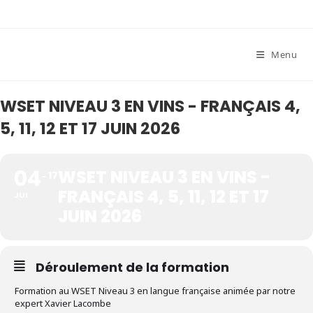
Skip
to
content
Menu
WSET NIVEAU 3 EN VINS - FRANÇAIS 4,
5, 11, 12 ET 17 JUIN 2026
04
WSET NIVEAU 3 EN VINS -
17
FRANÇAIS 4, 5, 11, 12 ET 17
JUI
JUIN 2026
Déroulement de la formation
Formation au WSET Niveau 3 en langue française animée par notre
expert Xavier Lacombe