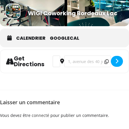
WIGI Coworking Bordeaux Lac
CALENDRIER
GOOGLECAL
Get
Address - WSET Niveau 3 en vins - françai
Destination Address - WSET Niveau 
Directions
Laisser un commentaire
Vous devez être
connecté
pour publier un commentaire.