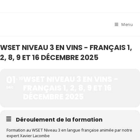
Skip
to
content
Menu
WSET NIVEAU 3 EN VINS - FRANÇAIS 1,
2, 8, 9 ET 16 DÉCEMBRE 2025
01
WSET NIVEAU 3 EN VINS -
16
FRANÇAIS 1, 2, 8, 9 ET 16
DEC
DÉCEMBRE 2025
Déroulement de la formation
Formation au WSET Niveau 3 en langue française animée par notre
expert Xavier Lacombe