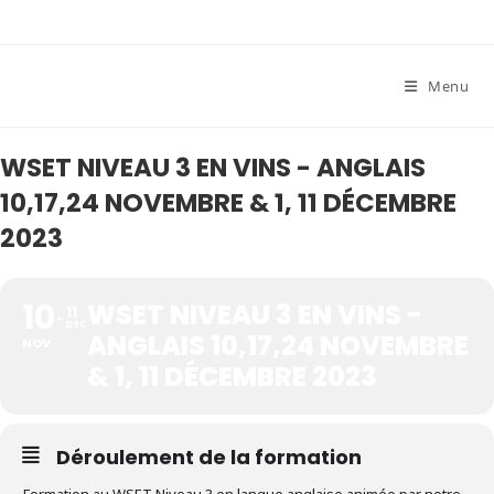
Skip
to
content
Menu
WSET NIVEAU 3 EN VINS - ANGLAIS
10,17,24 NOVEMBRE & 1, 11 DÉCEMBRE
2023
10
WSET NIVEAU 3 EN VINS -
11
DEC
ANGLAIS 10,17,24 NOVEMBRE
NOV
& 1, 11 DÉCEMBRE 2023
Déroulement de la formation