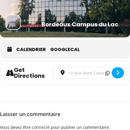
Bordeaux Campus du Lac
CALENDRIER
GOOGLECAL
Get
Address - WSET Niveau 3 en vins - angl
Destination Address - WSET Nive
Directions
Laisser un commentaire
Vous devez être
connecté
pour publier un commentaire.