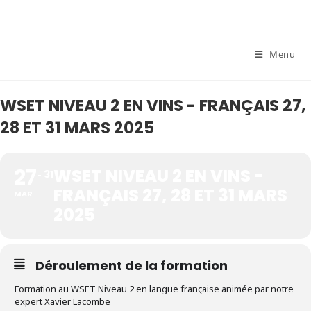
Skip
to
content
Menu
WSET NIVEAU 2 EN VINS - FRANÇAIS 27,
28 ET 31 MARS 2025
27
WSET NIVEAU 2 EN VINS -
31
FRANÇAIS 27, 28 ET 31 MARS
MAR
2025
Déroulement de la formation
Formation au WSET Niveau 2 en langue française animée par notre
expert Xavier Lacombe