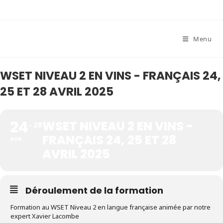
Skip
to
content
Menu
WSET NIVEAU 2 EN VINS - FRANÇAIS 24,
25 ET 28 AVRIL 2025
24
WSET NIVEAU 2 EN VINS -
28
FRANÇAIS 24, 25 ET 28
AVR
AVRIL 2025
Déroulement de la formation
Formation au WSET Niveau 2 en langue française animée par notre
expert Xavier Lacombe