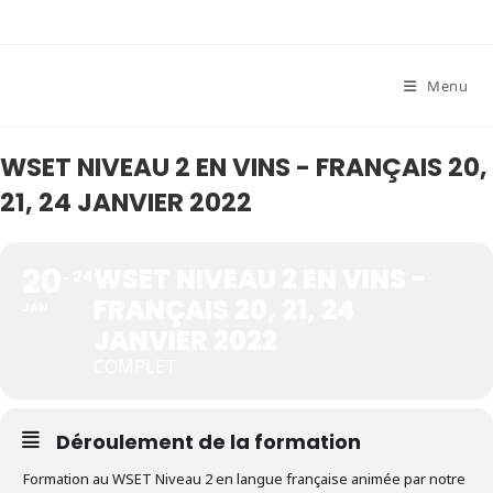
Skip
to
content
Menu
WSET NIVEAU 2 EN VINS - FRANÇAIS 20,
21, 24 JANVIER 2022
20
WSET NIVEAU 2 EN VINS -
24
FRANÇAIS 20, 21, 24
JAN
JANVIER 2022
COMPLET
Déroulement de la formation
Formation au WSET Niveau 2 en langue française animée par notre