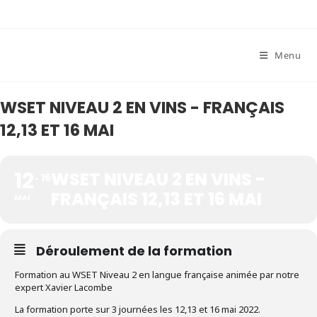
Skip
to
content
Menu
WSET NIVEAU 2 EN VINS - FRANÇAIS
12,13 ET 16 MAI
12
WSET NIVEAU 2 EN VINS -
16
FRANÇAIS 12,13 ET 16 MAI
MAI
Déroulement de la formation
Formation au WSET Niveau 2 en langue française animée par notre
expert Xavier Lacombe
La formation porte sur 3 journées les 12,13 et 16 mai 2022.