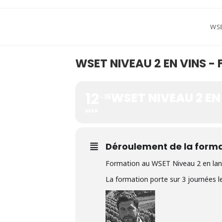
Skip
to
WS
content
WSET NIVEAU 2 EN VINS - 
12
WSET NIVEAU 2 EN 
16
MAR
Déroulement de la form
Formation au WSET Niveau 2 en lan
La formation porte sur 3 journées l