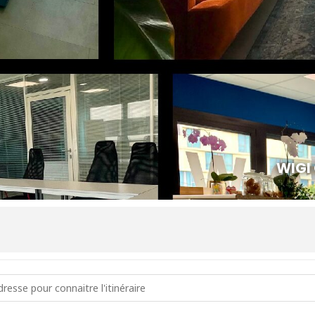
WIGI
Niveau 2 en vins - français 12, 13 et 16 Mars [o6rL96yaJ]