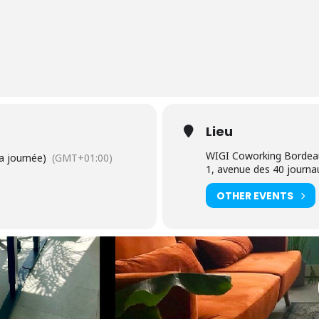
Lieu
WIGI Coworking Bordea
a journée)
(GMT+01:00)
1, avenue des 40 journ
OTHER EVENTS