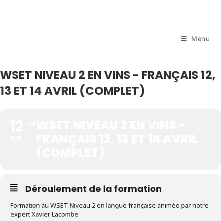
Skip
to
content
Menu
WSET NIVEAU 2 EN VINS - FRANÇAIS 12,
13 ET 14 AVRIL (COMPLET)
12
WSET NIVEAU 2 EN VINS -
14
FRANÇAIS 12, 13 ET 14 AVRIL
AVR
(COMPLET)
Déroulement de la formation
Formation au WSET Niveau 2 en langue française animée par notre
expert Xavier Lacombe