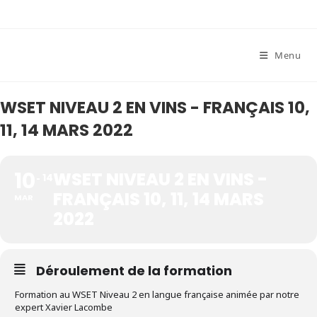
Skip
to
content
Menu
WSET NIVEAU 2 EN VINS - FRANÇAIS 10,
11, 14 MARS 2022
10
WSET NIVEAU 2 EN VINS -
14
FRANÇAIS 10, 11, 14 MARS
MAR
2022
Déroulement de la formation
Formation au WSET Niveau 2 en langue française animée par notre
expert Xavier Lacombe