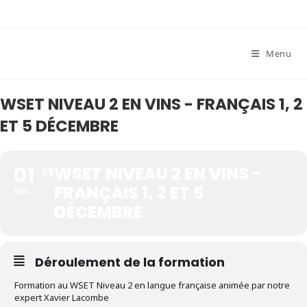
Skip
to
content
Menu
WSET NIVEAU 2 EN VINS - FRANÇAIS 1, 2
ET 5 DÉCEMBRE
01
WSET NIVEAU 2 EN VINS -
05
FRANÇAIS 1, 2 ET 5
DEC
DÉCEMBRE
Déroulement de la formation
Formation au WSET Niveau 2 en langue française animée par notre
expert Xavier Lacombe