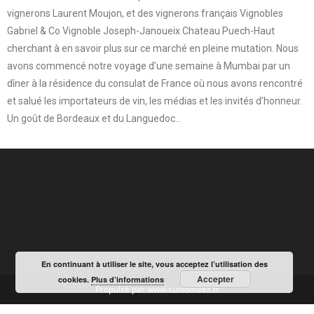
vignerons Laurent Moujon, et des vignerons français Vignobles
Gabriel & Co Vignoble Joseph-Janoueix Chateau Puech-Haut
cherchant à en savoir plus sur ce marché en pleine mutation. Nous
avons commencé notre voyage d’une semaine à Mumbai par un
dîner à la résidence du consulat de France où nous avons rencontré
et salué les importateurs de vin, les médias et les invités d’honneur.
Un goût de Bordeaux et du Languedoc…
h
a
s
h
t
En continuant à utiliser le site, vous acceptez l’utilisation des
Accepter
cookies.
Plus d’informations
Propulsé par www.customeez.fr