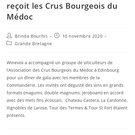
reçoit les Crus Bourgeois du
Médoc
Auteur/autrice
Publication
Brinda Bourhis
10 novembre 2020
de
publiée :
Post
Grande Bretagne
la
category:
publication :
Winevox a accompagné un groupe de viticulteurs de
l’Association des Crus Bourgeois du Médoc à Edinbourg
pour un dîner de gala avec les membres de la
Commanderie. Les invités ont dégusté des vins en grands
formats (magums, double magnums, jeroboam) en accord
avec des mets fins écossais. Chateau Castera, La Cardonne,
Vignobles de Larose, Tour des Termes & Tour St Fort étaient
présents.