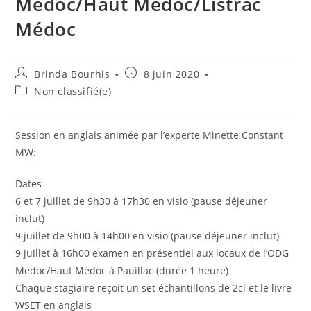
Médoc/Haut Médoc/Listrac
Médoc
Auteur/autrice
Publication
Brinda Bourhis
8 juin 2020
de
publiée :
Post
Non classifié(e)
la
category:
publication :
Session en anglais animée par l’experte Minette Constant
MW:
Dates
6 et 7 juillet de 9h30 à 17h30 en visio (pause déjeuner
inclut)
9 juillet de 9h00 à 14h00 en visio (pause déjeuner inclut)
9 juillet à 16h00 examen en présentiel aux locaux de l’ODG
Medoc/Haut Médoc à Pauillac (durée 1 heure)
Chaque stagiaire reçoit un set échantillons de 2cl et le livre
WSET en anglais