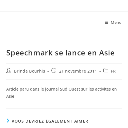
Skip
to
content
Menu
Speechmark se lance en Asie
Auteur/autrice
Publication
Post
Brinda Bourhis
21 novembre 2011
FR
de
publiée :
category:
la
publication :
Article paru dans le journal Sud Ouest sur les activités en
Asie
VOUS DEVRIEZ ÉGALEMENT AIMER