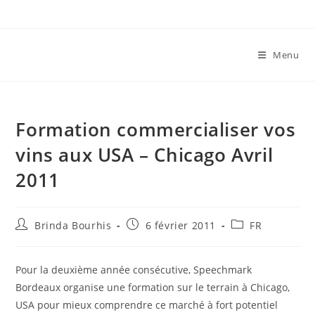
Skip
to
content
Menu
Formation commercialiser vos
vins aux USA – Chicago Avril
2011
Auteur/autrice
Publication
Post
Brinda Bourhis
6 février 2011
FR
de
publiée :
category:
la
publication :
Pour la deuxième année consécutive, Speechmark
Bordeaux organise une formation sur le terrain à Chicago,
USA pour mieux comprendre ce marché à fort potentiel