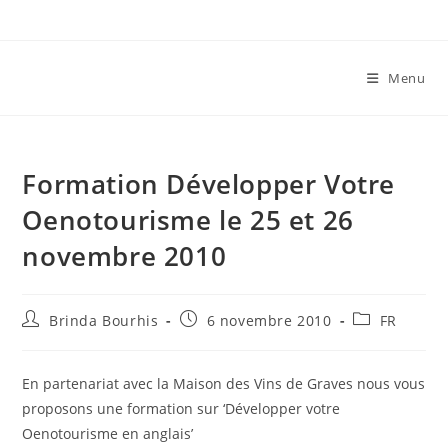
Skip
to
content
Menu
Formation Développer Votre
Oenotourisme le 25 et 26
novembre 2010
Auteur/autrice
Publication
Post
Brinda Bourhis
6 novembre 2010
FR
de
publiée :
category:
la
publication :
En partenariat avec la Maison des Vins de Graves nous vous
proposons une formation sur ‘Développer votre
Oenotourisme en anglais’