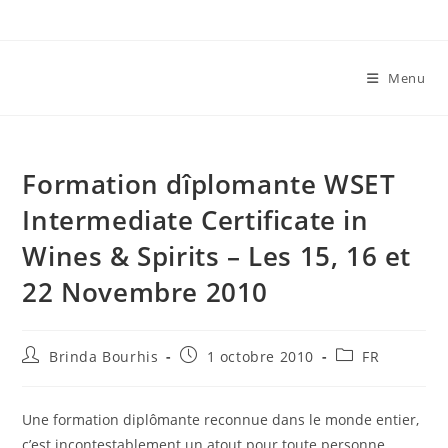
Skip
to
content
Menu
Formation dîplomante WSET
Intermediate Certificate in
Wines & Spirits – Les 15, 16 et
22 Novembre 2010
Auteur/autrice
Publication
Post
Brinda Bourhis
1 octobre 2010
FR
de
publiée :
category:
la
publication :
Une formation diplômante reconnue dans le monde entier,
c’est incontestablement un atout pour toute personne